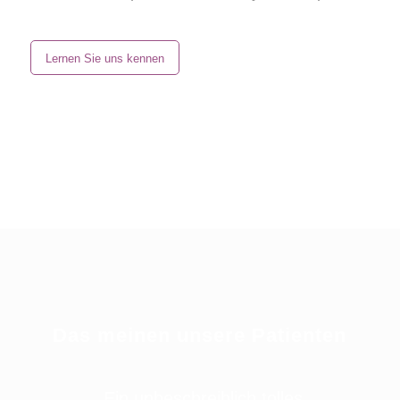
Lernen Sie uns kennen
Das meinen unsere Patienten
„Ein unbeschreiblich tolles