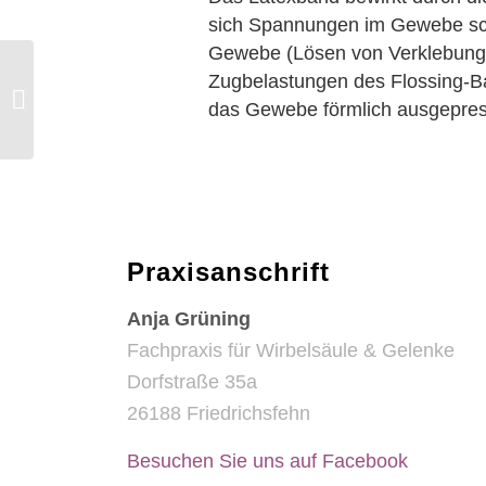
sich Spannungen im Gewebe schn
Gewebe (Lösen von Verklebunge
Zugbelastungen des Flossing-Ba
FOI
das Gewebe förmlich ausgepres
Praxisanschrift
Anja Grüning
Fachpraxis für Wirbelsäule & Gelenke
Dorfstraße 35a
26188 Friedrichsfehn
Besuchen Sie uns auf Facebook