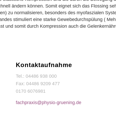
ell ändern können. Somit eignet sich das Flossing se
n) zu normalisieren, besonders des myofaszialen Syst
ndes stimuliert eine starke Gewebedurchspülung ( Mehr
st und somit durch Kompression auch die Gelenkernähr
Kontaktaufnahme
Tel.: 04486 938 000
Fax: 04486 9209 477
0170 6076981
fachpraxis@physio-gruening.de