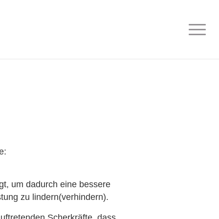
e:
gt, um dadurch eine bessere
ung zu lindern(verhindern).
uftretenden Scherkräfte, dass