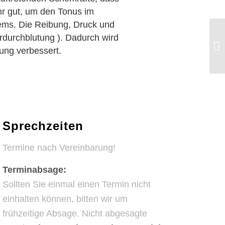
hr gut, um den Tonus im
ems. Die Reibung, Druck und
durchblutung ). Dadurch wird
Fa
ung verbessert.
Sprechzeiten
Termine nach Vereinbarung!
Terminabsage:
Sollten Sie einmal einen Termin nicht
einhalten können, bitten wir um
frühzeitige Absage. Nicht abgesagte